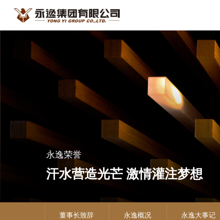
永逸荣誉
汗水营造光芒 激情灌注梦想
董事长致辞
永逸概况
永逸大事记