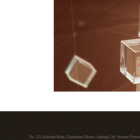
No. 213, Kaishan Road, Chuanshan District, Suining City, Sichuan Provin